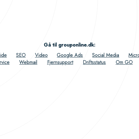
Gå til grouponline.dk
:
ide
SEO
Video
Google Ads
Social Media
Micr
rvice
Webmail
Fjernsupport
Driftsstatus
Om GO